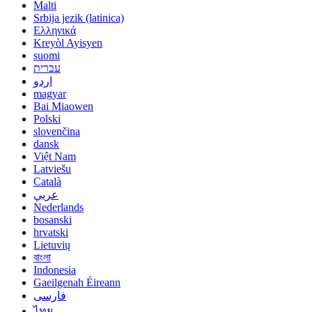
Malti
Srbija jezik (latinica)
Ελληνικά
Kreyòl Ayisyen
suomi
עברית
اردو
magyar
Bai Miaowen
Polski
slovenčina
dansk
Việt Nam
Latviešu
Català
عربي
Nederlands
bosanski
hrvatski
Lietuvių
বাংলা
Indonesia
Gaeilgenah Éireann
فارسی
ไทย