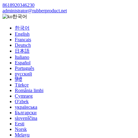
8618920346230
administrator@rubberproduct.net
한국어
한국어
English
Français
Deutsch
日本語
Italiano
Español
Português
русский
हिंदी
Türkçe
România limbi
Cymraeg
O'zbek
українська
Български
slovenščina
Eesti
Norsk
Melayu