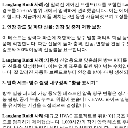
Langfang Ruidi 사례:
잘 알려진 에어컨 브랜드(LG를 포함한 Lang
경도를 55~65A 범위 내에서 엄격하게 관리했습니다.- 이는 
지합니다. 지금까지 제품 배치는 3년 동안 사용되었으며 고장률은
2. 인장 강도 및 파단 신율: 인장 및 충격 저항 보장
이 테스트는 장력과 파손에 저항하는 방수 밀봉 퍼티의 핵심 능
품에 적합합니다. 파단 신율이 높아 충격, 진동, 변형을 견딜 
강도와 300% 이상의 신장률을 요구합니다.
Langfang Ruidi 사례:
자동차 산업용으로 맞춤화된 방수 퍼티를 위해 
단 신율을 달성했는데, 이는 업계 표준을 훨씬 뛰어넘는 수치입
니다. 잘 알려진 자동차 브랜드로부터 인정을 받아 -대량 생산
3. 압축 세트: 방수 씰링 내구성의 "황금 표시기"
방수 밀봉 퍼티의 가장 중요한 테스트인 압축 영구 변형은 장기간
봉 불량, 공기 누출, 누수의 위험이 높습니다. HVAC 파이프 
를 유지하는 기간을 직접적으로 결정합니다.
Langfang Ruidi 사례:
대규모 HVAC 프로젝트를 위한{0}}공조 파
으로 엄격하게 제어했습니다. 1,000시간의 장기 압축 테스트
으며, 방수 실링 퍼티의 실링 성능이 저하되지 않아 당사 제품