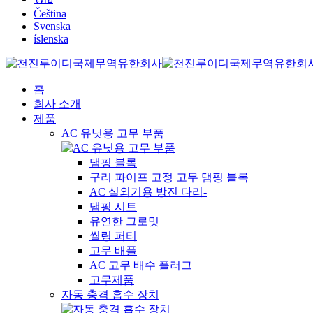
Čeština
Svenska
íslenska
홈
회사 소개
제품
AC 유닛용 고무 부품
댐핑 블록
구리 파이프 고정 고무 댐핑 블록
AC 실외기용 방진 다리-
댐핑 시트
유연한 그로밋
씰링 퍼티
고무 배플
AC 고무 배수 플러그
고무제품
자동 충격 흡수 장치